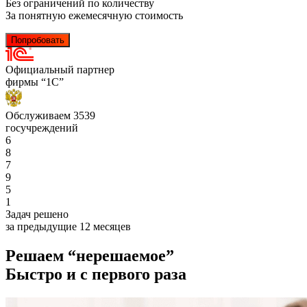
Без ограничений по количеству
За понятную ежемесячную стоимость
Попробовать
Официальный
п
артнер
фирмы “1С”
Обслуживаем
3539
госучреждений
6
8
7
9
5
1
Задач решено
за предыдущие 12 месяцев
Решаем “нерешаемое”
Быстро и с первого раза