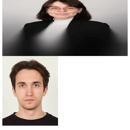
4.62
Анна Р.
Старший аналитик 1С:БГУ
Модернизация основного средства
Задача выполнена