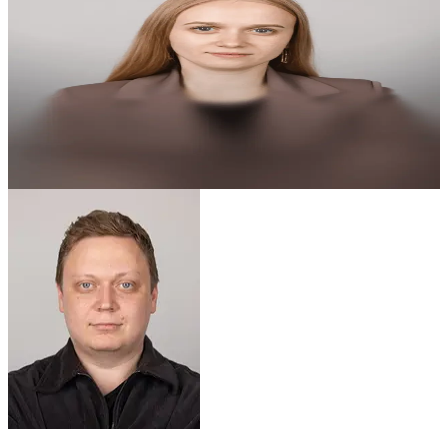
4.93
Любовь В.
Ведущий аналитик 1С:БГУ
Сформировать БАЛАНС
Задача выполнена