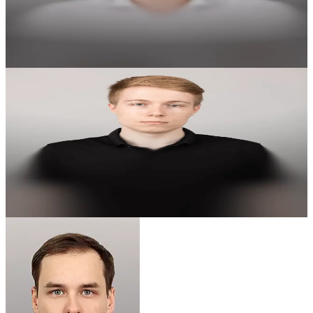
Реорганизация в форме присоединения
Задача выполнена
4.57
Алексей М.
Старший аналитик 1С:БГУ
Сделать взаимозачет ЕНП
Задача выполнена