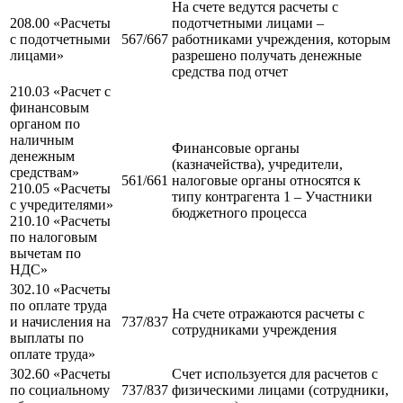
На счете ведутся расчеты с
208.00 «Расчеты
подотчетными лицами –
с подотчетными
567/667
работниками учреждения, которым
лицами»
разрешено получать денежные
средства под отчет
210.03 «Расчет с
финансовым
органом по
наличным
Финансовые органы
денежным
(казначейства), учредители,
средствам»
561/661
налоговые органы относятся к
210.05 «Расчеты
типу контрагента 1 – Участники
с учредителями»
бюджетного процесса
210.10 «Расчеты
по налоговым
вычетам по
НДС»
302.10 «Расчеты
по оплате труда
На счете отражаются расчеты с
и начисления на
737/837
сотрудниками учреждения
выплаты по
оплате труда»
302.60 «Расчеты
Счет используется для расчетов с
по социальному
737/837
физическими лицами (сотрудники,