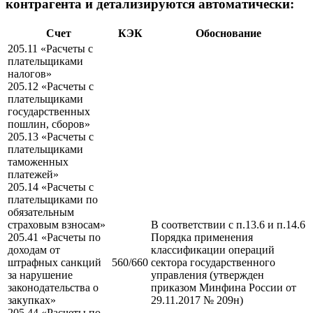
контрагента и детализируются автоматически:
Счет
КЭК
Обоснование
205.11 «Расчеты с
плательщиками
налогов»
205.12 «Расчеты с
плательщиками
государственных
пошлин, сборов»
205.13 «Расчеты с
плательщиками
таможенных
платежей»
205.14 «Расчеты с
плательщиками по
обязательным
страховым взносам»
В соответствии с п.13.6 и п.14.6
205.41 «Расчеты по
Порядка применения
доходам от
классификации операций
штрафных санкций
560/660
сектора государственного
за нарушение
управления (утвержден
законодательства о
приказом Минфина России от
закупках»
29.11.2017 № 209н)
205.44 «Расчеты по