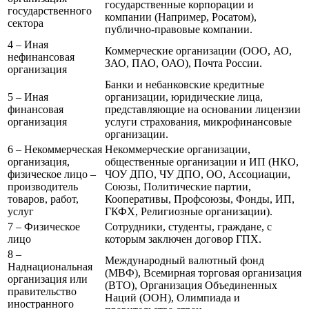
государственные корпорации и
государственного
компании (Например, Росатом),
сектора
публично-правовые компании.
4 – Иная
Коммерческие организации (ООО, АО,
нефинансовая
ЗАО, ПАО, ОАО), Почта России.
организация
Банки и небанковские кредитные
5 – Иная
организации, юридические лица,
финансовая
представляющие на основании лицензии
организация
услуги страхования, микрофинансовые
организации.
6 – Некоммерческая
Некоммерческие организации,
организация,
общественные организации и ИП (НКО,
физическое лицо –
ЧОУ ДПО, ЧУ ДПО, ОО, Ассоциации,
производитель
Союзы, Политические партии,
товаров, работ,
Кооперативы, Профсоюзы, Фонды, ИП,
услуг
ГКФХ, Религиозные организации).
7 – Физическое
Сотрудники, студенты, граждане, с
лицо
которым заключен договор ГПХ.
8 –
Международный валютный фонд
Наднациональная
(МВФ), Всемирная торговая организация
организация или
(ВТО), Организация Объединенных
правительство
Наций (ООН), Олимпиада и
иностранного