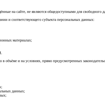
ённые на сайте, не являются общедоступными для свободного д
ании и соответствующего субъекта персональных данных:
ионных материалах;
;
И.
о в объёме и на условиях, прямо предусмотренных законодател
х;
нальных данных;
ных;