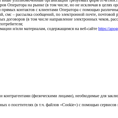
 и иные уполномоченные организации требуемых форм отчетност
еров Оператора на рынке (в том числе, но не исключая в целях 
 прямых контактов с клиентами Оператора с помощью различных 
, смс – рассылка сообщений, по электронной почте, почтовой 
ых договоров (в том числе направление электронных чеков, расс
потребителя;
рмации и/или материалам, содержащимся на веб-сайте
https://apog
и контрагентами (физическими лицами), необходимые для заклю
ных о посетителях (в т.ч. файлов «Cookie») с помощью сервисов